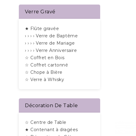
Verre Gravé
★ Flûte gravée
› › › › Verre de Baptême
› › › › Verre de Mariage
› › › › Verre Anniversaire
☆ Coffret en Bois
☆ Coffret cartonné
☆ Chope à Bière
☆ Verre à Whisky
Décoration De Table
☆ Centre de Table
★ Contenant à dragées