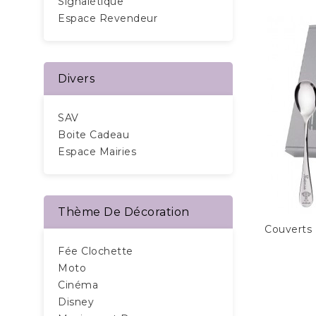
Signalétique
Espace Revendeur
Divers
SAV
Boite Cadeau
Espace Mairies
Thème De Décoration
Couverts
Fée Clochette
Moto
Cinéma
Disney