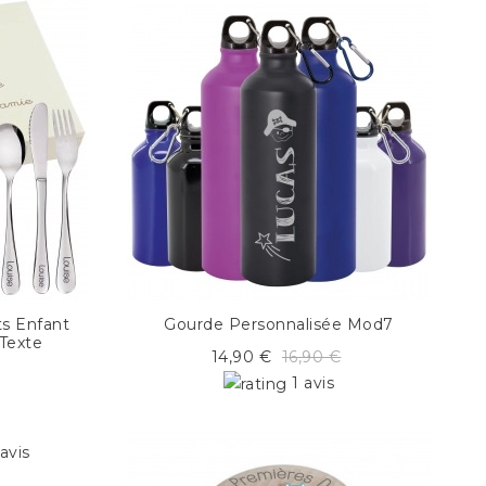
ts Enfant
Gourde Personnalisée Mod7
 Texte
14,90 €
16,90 €
1 avis
avis