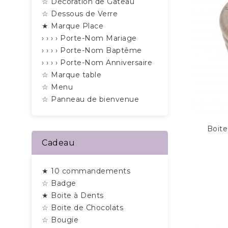
☆ Décoration de Gâteau
☆ Dessous de Verre
★ Marque Place
› › › › Porte-Nom Mariage
› › › › Porte-Nom Baptême
› › › › Porte-Nom Anniversaire
☆ Marque table
☆ Menu
☆ Panneau de bienvenue
Boite
Cadeau
★ 10 commandements
☆ Badge
★ Boite à Dents
☆ Boite de Chocolats
☆ Bougie