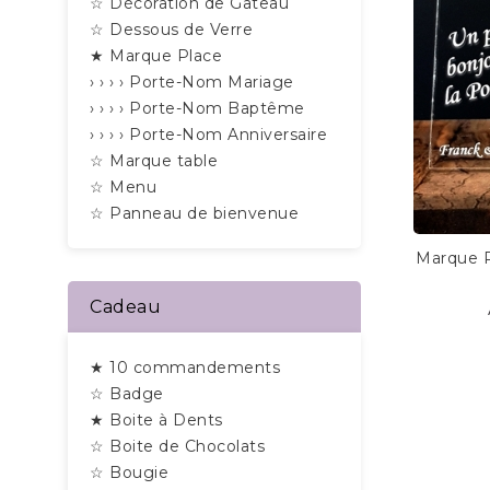
☆ Décoration de Gâteau
☆ Dessous de Verre
★ Marque Place
› › › › Porte-Nom Mariage
› › › › Porte-Nom Baptême
› › › › Porte-Nom Anniversaire
☆ Marque table
☆ Menu
☆ Panneau de bienvenue
Marque P
Cadeau
★ 10 commandements
☆ Badge
★ Boite à Dents
☆ Boite de Chocolats
☆ Bougie