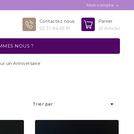
Mon compte

Contactez nous
Panier
02 31 84 65 91
(0 Article)
MMES NOUS ?
ur un Anniversaire

Trier par :