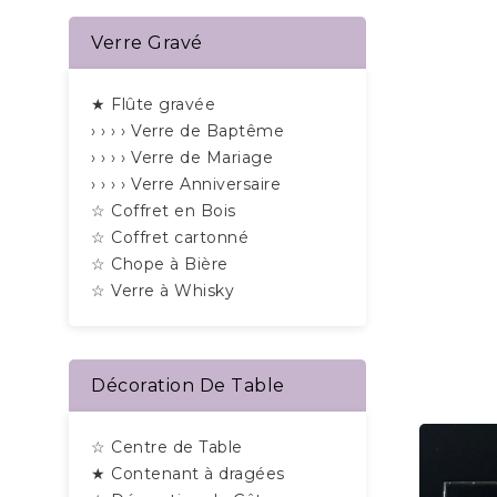
Verre Gravé
★ Flûte gravée
› › › › Verre de Baptême
› › › › Verre de Mariage
› › › › Verre Anniversaire
☆ Coffret en Bois
☆ Coffret cartonné
☆ Chope à Bière
☆ Verre à Whisky
Décoration De Table
☆ Centre de Table
★ Contenant à dragées