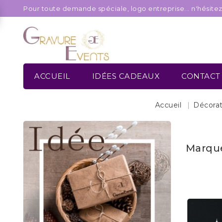
Pour toute demande spéciale, logo entreprise... n'hésite
ACCUEIL
IDÉES CADEAUX
CONTACT
Accueil
Décorat
Marque