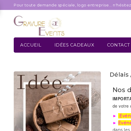
Pour toute demande spéciale, logo entreprise... n'hésite
ACCUEIL
IDÉES CADEAUX
CONTACT
Délais 
Nos d
IMPORTA
de votre 
►
Évén
►
Événe
dans le