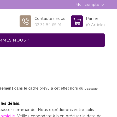
Mon compte

Contactez nous
Panier
02 31 84 65 91
(0 Article)
MMES NOUS ?
énement
dans le cadre prévu à cet effet (lors du
passage
 les délais
.
asser commande. Nous expédierons votre colis
Domicile
. Veillez cependant à bien préciser la date de