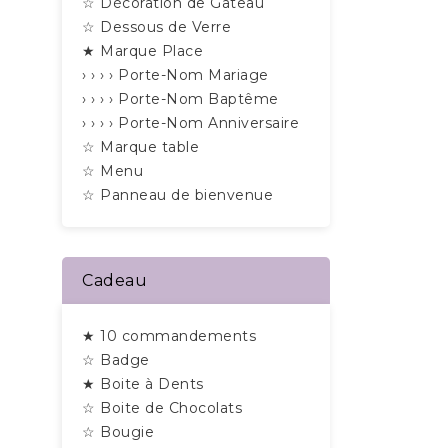
☆ Décoration de Gâteau
☆ Dessous de Verre
★ Marque Place
› › › › Porte-Nom Mariage
› › › › Porte-Nom Baptême
› › › › Porte-Nom Anniversaire
☆ Marque table
☆ Menu
☆ Panneau de bienvenue
Cadeau
★ 10 commandements
☆ Badge
★ Boite à Dents
☆ Boite de Chocolats
☆ Bougie