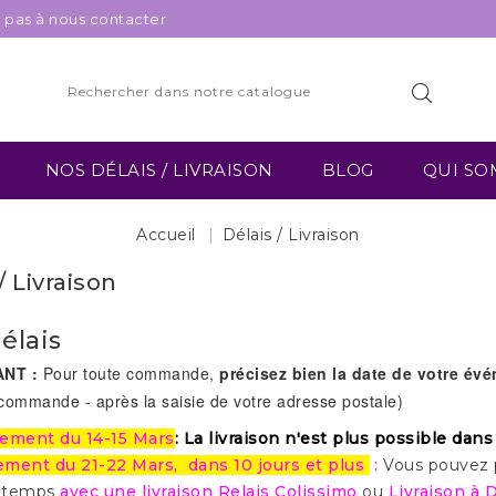
z pas à nous contacter
NOS DÉLAIS / LIVRAISON
BLOG
QUI SO
Accueil
Délais / Livraison
/ Livraison
élais
NT :
Pour toute commande,
précisez bien la date de votre év
commande - après la saisie de votre adresse postale)
ement du 14-15 Mars
: La livraison n'est plus possible dans
ment du 21-22 Mars, dans 10 jours et plus
:
Vous pouvez p
s temps
avec une livraison Relais Colissimo
ou
Livraison à 