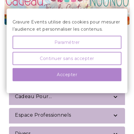
Gravure Events utilise des cookies pour mesurer
l’audience et personnaliser les contenus.

Verre Gravé
Paramétrer
Continuer sans accepter

Décoration De Table
Accepter

Cadeau

Cadeau Pour...

Espace Professionnels
Divers