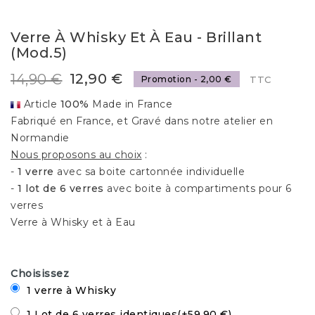
Verre À Whisky Et À Eau - Brillant
(mod.5)
12,90 €
14,90 €
Promotion - 2,00 €
TTC
Article
100%
Made in France
Fabriqué en France, et Gravé dans notre atelier en
Normandie
Nous proposons au choix
:
-
1 verre
avec sa boite cartonnée individuelle
-
1 lot de 6 verres
avec boite à compartiments pour 6
verres
Verre à Whisky et à Eau
Choisissez
1 verre à Whisky
1 Lot de 6 verres identiques
(
+59,90 €
)