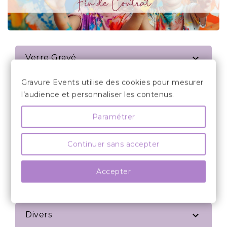

Verre Gravé
Gravure Events utilise des cookies pour mesurer

Décoration De Table
l’audience et personnaliser les contenus.
Paramétrer

Cadeau
Continuer sans accepter

Cadeau Pour...
Accepter

Espace Professionnels

Divers