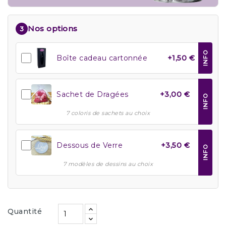
Nos options
3
INFO
Boîte cadeau cartonnée
+1,50 €
Sachet de Dragées
+3,00 €
INFO
7 coloris de sachets au choix
Dessous de Verre
+3,50 €
INFO
7 modèles de dessins au choix
Quantité