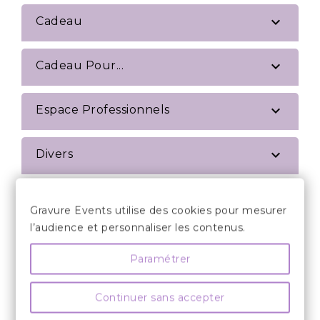

Cadeau

Cadeau Pour...

Espace Professionnels

Divers

Thème De Décoration
Gravure Events utilise des cookies pour mesurer
l’audience et personnaliser les contenus.
Paramétrer
AVIS CLIENTS
Continuer sans accepter