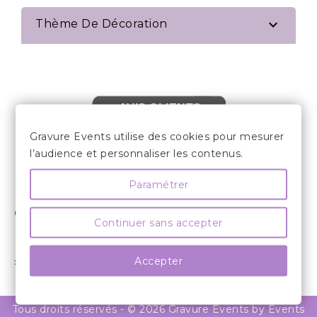

Thème De Décoration
AVIS CLIENTS
Gravure Events utilise des cookies pour mesurer
l’audience et personnaliser les contenus.
Paramétrer

LES INFORMATIONS
COMPTE CLIENT

Continuer sans accepter
INFORMATIONS

Accepter
» SUIVEZ NOUS

Tous droits réservés - © 2026 Gravure Events by Events