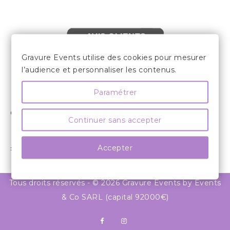
AVIS CLIENTS
Gravure Events utilise des cookies pour mesurer
l’audience et personnaliser les contenus.
Paramétrer

LES INFORMATIONS
COMPTE CLIENT

Continuer sans accepter
INFORMATIONS

Accepter
» SUIVEZ NOUS

Tous droits réservés - © 2026 Gravure Events by Events
& Co SARL (capital 92000€)