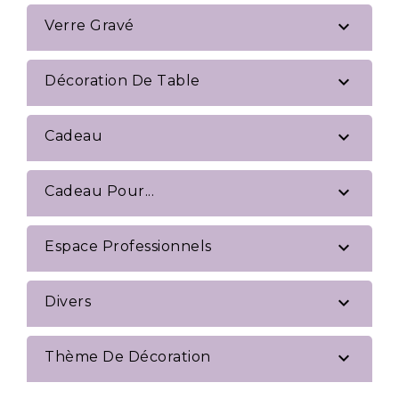

Verre Gravé

Décoration De Table

Cadeau

Cadeau Pour...

Espace Professionnels

Divers

Thème De Décoration