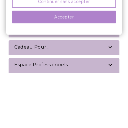
Continuer sans accepter

Décoration De Table
Accepter

Cadeau

Cadeau Pour...

Espace Professionnels

Divers

Thème De Décoration