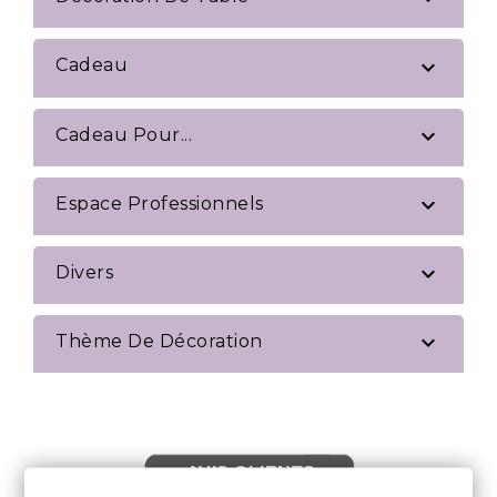

Cadeau

Cadeau Pour...

Espace Professionnels

Divers

Thème De Décoration
AVIS CLIENTS