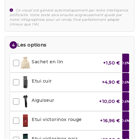
Ce visuel est généré automatiquement par notre intelligence
artificielle. Votre texte sera ensuite soigneusement ajusté par
notre infographiste pour un rendu final parfaitement adapté
(mieux que l'IA)
Les options
4
Sachet en lin
+1,50 €
INFO
Etui cuir
+4,90 €
INFO
Aiguiseur
+10,00 €
INFO
Etui victorinox rouge
+16,96 €
INFO
Etui victorinox noir