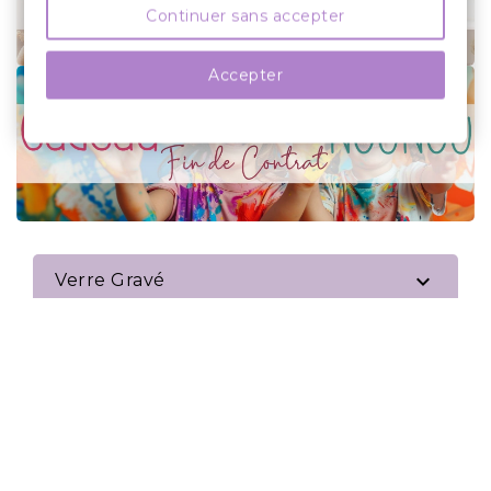
Continuer sans accepter
Accepter

Verre Gravé

Décoration De Table

Cadeau

Cadeau Pour...