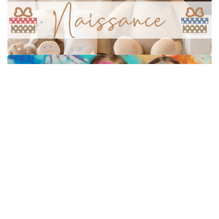

Verre Gravé

Décoration De Table

Cadeau