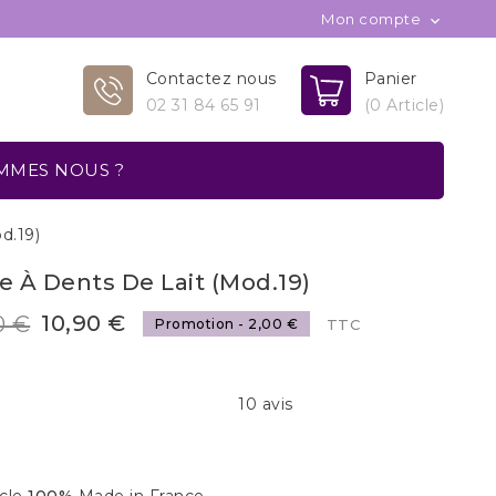
Mon compte

Contactez nous
Panier
02 31 84 65 91
(0 Article)
MMES NOUS ?
d.19)
e À Dents De Lait (mod.19)
10,90 €
0 €
Promotion - 2,00 €
TTC
10 avis