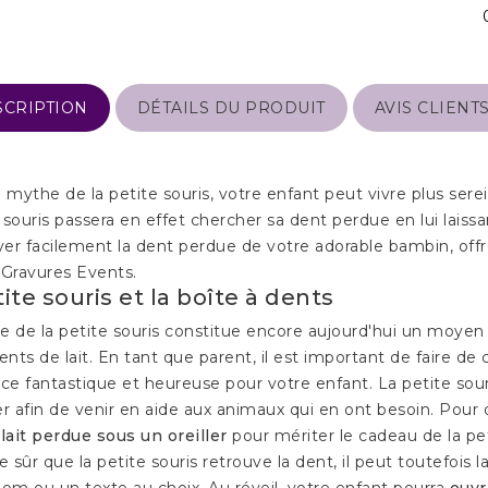
SCRIPTION
DÉTAILS DU PRODUIT
AVIS CLIENT
 mythe de la petite souris, votre enfant peut vivre plus serei
e souris passera en effet chercher sa dent perdue en lui laiss
ver facilement la dent perdue de votre adorable bambin, off
Gravures Events.
ite souris et la boîte à dents
 de la petite souris constitue encore aujourd'hui un moyen tr
ents de lait. En tant que parent, il est important de faire d
ce fantastique et heureuse pour votre enfant. La petite sour
r afin de venir en aide aux animaux qui en ont besoin. Pour
lait perdue sous un oreiller
pour mériter le cadeau de la peti
e sûr que la petite souris retrouve la dent, il peut toutefois 
om ou un texte au choix. Au réveil, votre enfant pourra
ouvr