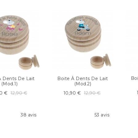
Bo
À Dents De Lait
Boite À Dents De Lait
(mod.1)
(mod.2)
90 €
12,90 €
10,90 €
12,90 €
38 avis
53 avis