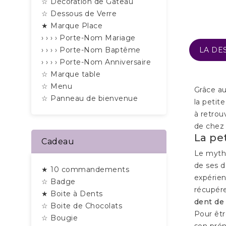
☆ Décoration de Gâteau
☆ Dessous de Verre
★ Marque Place
› › › › Porte-Nom Mariage
LA DE
› › › › Porte-Nom Baptême
› › › › Porte-Nom Anniversaire
☆ Marque table
☆ Menu
Grâce au
☆ Panneau de bienvenue
la petit
à retrou
de chez 
La pet
Cadeau
Le mythe
de ses d
★ 10 commandements
expérien
☆ Badge
récupére
★ Boite à Dents
dent de 
☆ Boite de Chocolats
Pour êtr
☆ Bougie
son prén