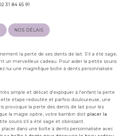
02 31 84 65 91
S
NOS DÉLAIS
nement la perte de ses dents de lait. S'il a été sage,
ant un merveilleux cadeau. Pour aider la petite souris
rez-lui une magnifique boîte à dents personnalisée
ès simple et délicat d'expliquer à l'enfant la perte
e cette étape redoutée et parfois douloureuse, une
is provoque la perte des dents de lait pour les
 que la magie opère, votre bambin doit
placer la
te souris s'il a été sage et obéissant.
la placer dans une
boîte à dents personnalisée
avec
ir sa boîte à dents pour découvrir le beau cadeau