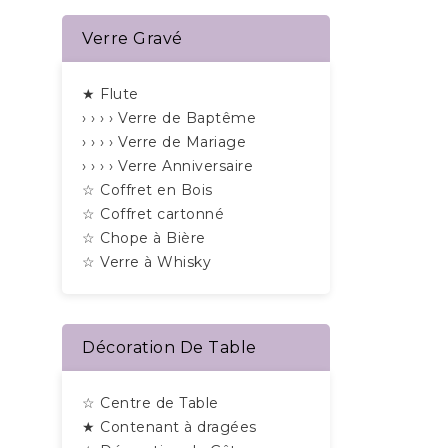
Verre Gravé
★ Flute
› › › › Verre de Baptême
› › › › Verre de Mariage
› › › › Verre Anniversaire
☆ Coffret en Bois
☆ Coffret cartonné
☆ Chope à Bière
☆ Verre à Whisky
Décoration De Table
☆ Centre de Table
★ Contenant à dragées