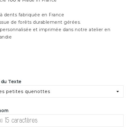
icle
100%
Made in France
 à dents fabriquée en France
Issue de forêts durablement gérées.
 personnalisée et imprimée dans notre atelier en
andie
 du Texte
nom