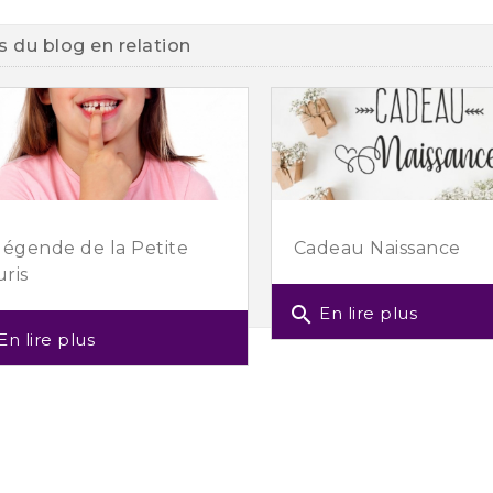
es du blog en relation
légende de la Petite
Cadeau Naissance
ris
search
En lire plus
En lire plus