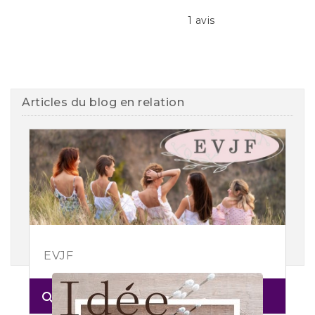
1 avis
Articles du blog en relation
EVJF
search
En lire plus