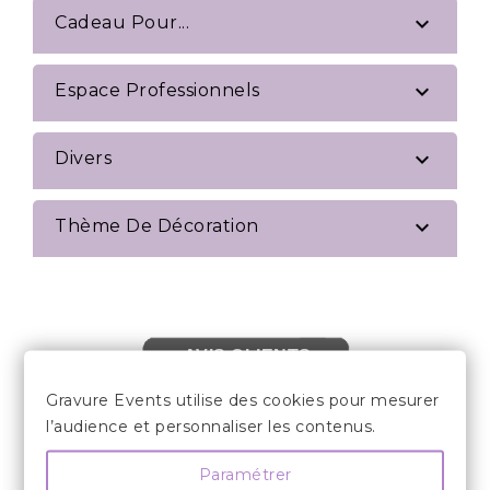

Cadeau Pour...

Espace Professionnels

Divers

Thème De Décoration
AVIS CLIENTS
Gravure Events utilise des cookies pour mesurer
l’audience et personnaliser les contenus.
Paramétrer

LES INFORMATIONS