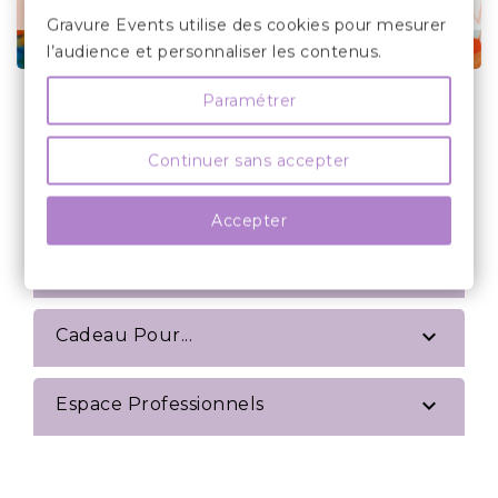
Gravure Events utilise des cookies pour mesurer
l’audience et personnaliser les contenus.
Paramétrer

Verre Gravé
Continuer sans accepter

Décoration De Table
Accepter

Cadeau

Cadeau Pour...

Espace Professionnels

Divers