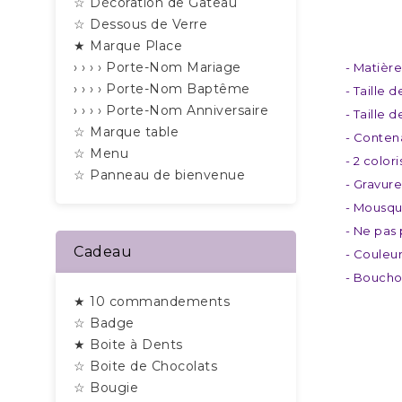
☆ Décoration de Gâteau
☆ Dessous de Verre
★ Marque Place
› › › › Porte-Nom Mariage
- Matière
› › › › Porte-Nom Baptême
- Taille 
› › › › Porte-Nom Anniversaire
- Taille 
☆ Marque table
- Conten
☆ Menu
- 2 color
☆ Panneau de bienvenue
- Gravure
- Mousqu
- Ne pas 
Cadeau
- Couleur
- Bouchon
★ 10 commandements
☆ Badge
★ Boite à Dents
☆ Boite de Chocolats
☆ Bougie