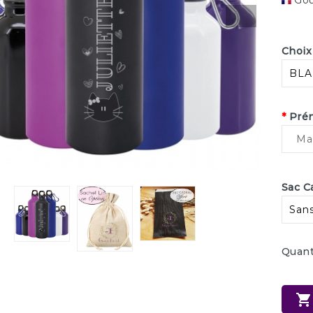
Gou
Choix
*
Prén
Sac C
Quant
