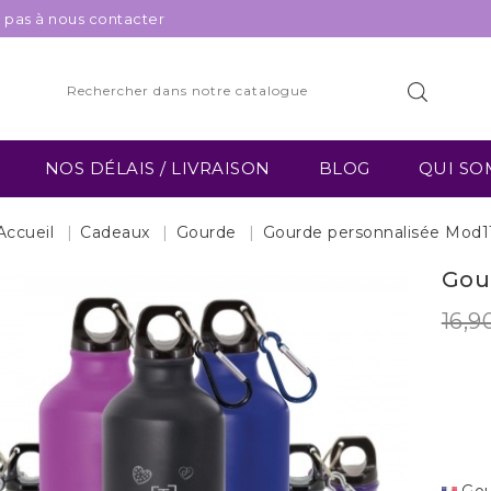
z pas à nous contacter
NOS DÉLAIS / LIVRAISON
BLOG
QUI SO
Accueil
Cadeaux
Gourde
Gourde personnalisée Mod1
Gou
16,9