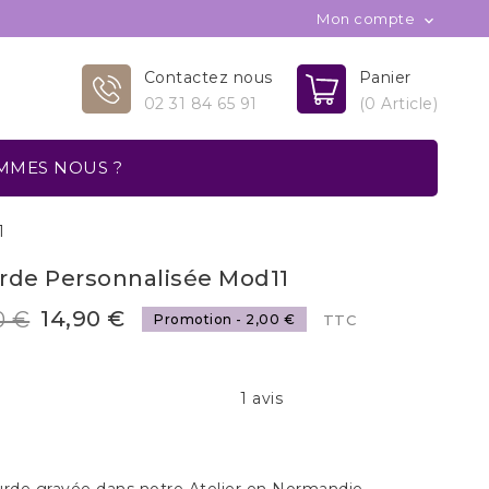
Mon compte

Contactez nous
Panier
02 31 84 65 91
(0 Article)
MMES NOUS ?
1
rde Personnalisée Mod11
14,90 €
0 €
Promotion - 2,00 €
TTC
1 avis