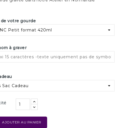
rde gravée dans notre Atelier en Normandie
 de votre gourde
om à graver
adeau
ité
AJOUTER AU PANIER