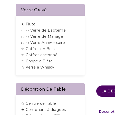
Verre Gravé
★ Flute
› › › › Verre de Baptême
› › › › Verre de Mariage
› › › › Verre Anniversaire
☆ Coffret en Bois
☆ Coffret cartonné
☆ Chope à Bière
☆ Verre à Whisky
Décoration De Table
LA DE
☆ Centre de Table
★ Contenant à dragées
Descript