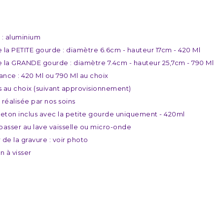
 : aluminium
de la PETITE gourde : diamètre 6.6cm - hauteur 17cm - 420 Ml
de la GRANDE gourde : diamètre 7.4cm - hauteur 25,7cm - 790 Ml
ance : 420 Ml ou 790 Ml au choix
is au choix (suivant approvisionnement)
 réalisée par nos soins
eton inclus avec la petite gourde uniquement - 420ml
passer au lave vaisselle ou micro-onde
 de la gravure : voir photo
 à visser