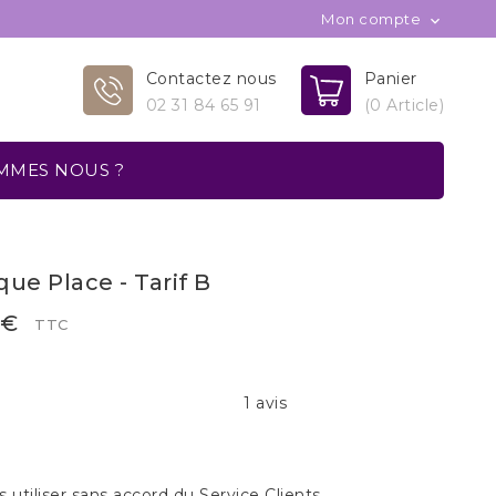
Mon compte

Contactez nous
Panier
02 31 84 65 91
(0 Article)
MMES NOUS ?
ue Place - Tarif B
 €
TTC
1 avis
 utiliser sans accord du Service Clients