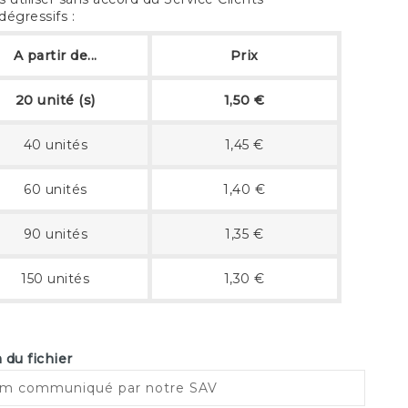
 dégressifs :
A partir de...
Prix
20 unité (s)
1,50 €
40 unités
1,45 €
60 unités
1,40 €
90 unités
1,35 €
150 unités
1,30 €
du fichier