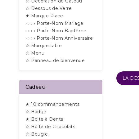
☆ Décoration de Gâteau
☆ Dessous de Verre
★ Marque Place
› › › › Porte-Nom Mariage
› › › › Porte-Nom Baptême
› › › › Porte-Nom Anniversaire
☆ Marque table
☆ Menu
☆ Panneau de bienvenue
LA DE
Cadeau
★ 10 commandements
☆ Badge
★ Boite à Dents
☆ Boite de Chocolats
☆ Bougie