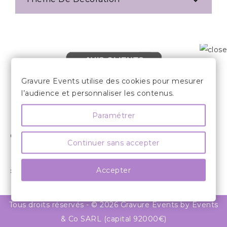

AVIS CLIENTS
Gravure Events utilise des cookies pour mesurer
l’audience et personnaliser les contenus.
Paramétrer

LES INFORMATIONS
COMPTE CLIENT

Continuer sans accepter
INFORMATIONS

Accepter
» SUIVEZ NOUS

Tous droits réservés - © 2026 Gravure Events by Events
& Co SARL (capital 92000€)