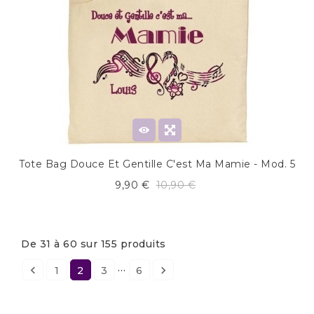
Tote Bag Douce Et Gentille C'est Ma Mamie - Mod. 5
9,90 €
10,90 €
De 31 à 60 sur 155 produits
…


1
2
3
6