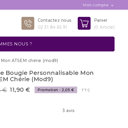
Mon compte

Contactez nous
Panier
02 31 84 65 91
(0 Article)
MMES NOUS ?
e Mon ATSEM chérie (mod9)
te Bougie Personnalisable Mon
EM Chérie (mod9)
11,90 €
5 €
Promotion - 2,05 €
TTC
3 avis