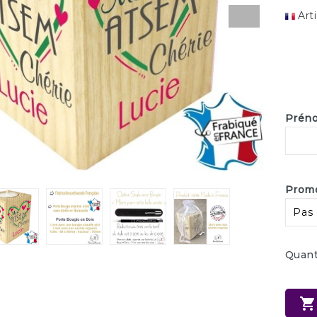
Art
Préno
Promo
Quant
