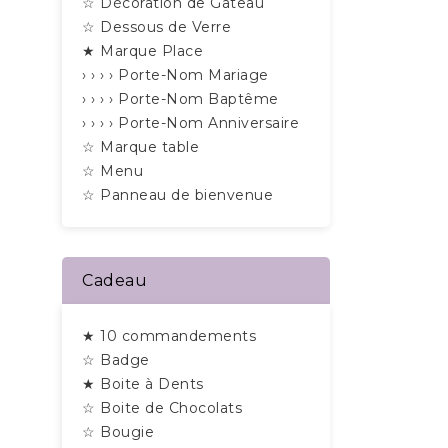
☆ Décoration de Gâteau
☆ Dessous de Verre
★ Marque Place
› › › › Porte-Nom Mariage
› › › › Porte-Nom Baptême
› › › › Porte-Nom Anniversaire
☆ Marque table
☆ Menu
☆ Panneau de bienvenue
Cadeau
★ 10 commandements
☆ Badge
★ Boite à Dents
☆ Boite de Chocolats
☆ Bougie