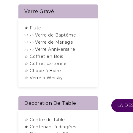
Verre Gravé
★ Flute
› › › › Verre de Baptême
› › › › Verre de Mariage
› › › › Verre Anniversaire
☆ Coffret en Bois
☆ Coffret cartonné
☆ Chope à Bière
☆ Verre à Whisky
Décoration De Table
LA DE
☆ Centre de Table
★ Contenant à dragées