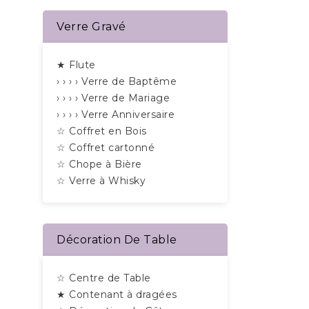
Verre Gravé
★ Flute
› › › › Verre de Baptême
› › › › Verre de Mariage
› › › › Verre Anniversaire
☆ Coffret en Bois
☆ Coffret cartonné
☆ Chope à Bière
☆ Verre à Whisky
Décoration De Table
☆ Centre de Table
★ Contenant à dragées