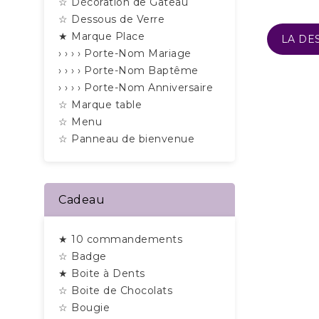
☆ Décoration de Gâteau
☆ Dessous de Verre
★ Marque Place
LA DE
› › › › Porte-Nom Mariage
› › › › Porte-Nom Baptême
› › › › Porte-Nom Anniversaire
☆ Marque table
☆ Menu
☆ Panneau de bienvenue
Cadeau
★ 10 commandements
☆ Badge
★ Boite à Dents
☆ Boite de Chocolats
☆ Bougie