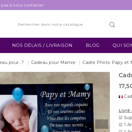
z pas à nous contacter
NOS DÉLAIS / LIVRAISON
BLOG
QUI SO
au pour...?
Cadeau pour Mamie
Cadre Photo Papy et 
Cad
17,5
Cad
Livré
☑ Sup
☑ 1 A
☑ 1 A