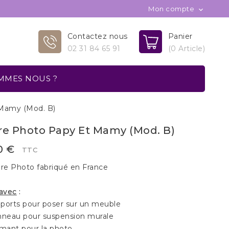
Mon compte

Contactez nous
Panier
02 31 84 65 91
(0 Article)
MMES NOUS ?
Mamy (Mod. B)
re Photo Papy Et Mamy (Mod. B)
0 €
TTC
re Photo fabriqué en France
 avec
:
ports pour poser sur un meuble
nneau pour suspension murale
imant pour la photo