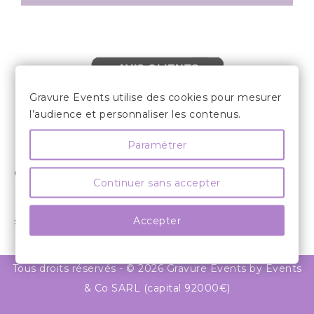
AVIS CLIENTS
Gravure Events utilise des cookies pour mesurer
l’audience et personnaliser les contenus.
Paramétrer

LES INFORMATIONS
COMPTE CLIENT

Continuer sans accepter
INFORMATIONS

Accepter
» SUIVEZ NOUS

Tous droits réservés - © 2026 Gravure Events by Events
& Co SARL (capital 92000€)